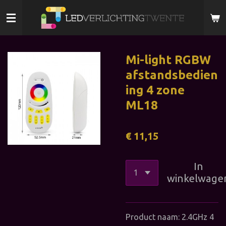
Ga
direct
naar
de
Mi-light RGBW
hoofdinhoud
afstandsbedien
ing 4 zone
ML18
€ 11,15
In
winkelwage
Product naam: 2.4GHz 4