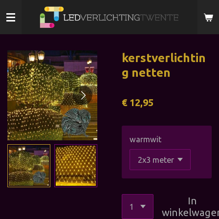
Ga
direct
naar
de
kerstverlichtin
hoofdinhoud
g netten
€ 12,95
warmwit
In
winkelwage