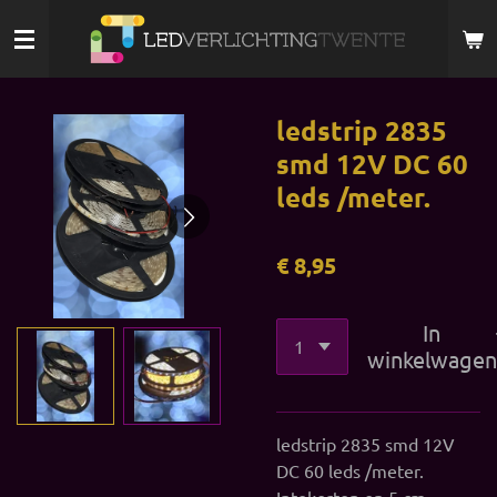
Ga
direct
naar
de
ledstrip 2835
hoofdinhoud
smd 12V DC 60
leds /meter.
€ 8,95
In
winkelwagen
ledstrip 2835 smd 12V
DC 60 leds /meter.
Intekorten op 5 cm